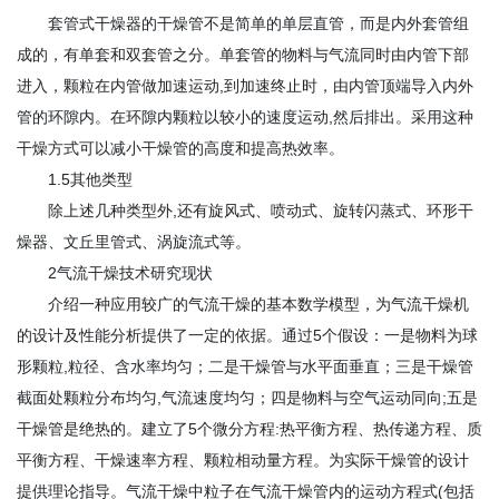
套管式干燥器的干燥管不是简单的单层直管，而是内外套管组
成的，有单套和双套管之分。单套管的物料与气流同时由内管下部
进入，颗粒在内管做加速运动,到加速终止时，由内管顶端导入内外
管的环隙内。在环隙内颗粒以较小的速度运动,然后排出。采用这种
干燥方式可以减小干燥管的高度和提高热效率。
1.5其他类型
除上述几种类型外,还有旋风式、喷动式、旋转闪蒸式、环形干
燥器、文丘里管式、涡旋流式等。
2气流干燥技术研究现状
介绍一种应用较广的气流干燥的基本数学模型，为气流干燥机
的设计及性能分析提供了一定的依据。通过5个假设：一是物料为球
形颗粒,粒径、含水率均匀；二是干燥管与水平面垂直；三是干燥管
截面处颗粒分布均匀,气流速度均匀；四是物料与空气运动同向;五是
干燥管是绝热的。建立了5个微分方程:热平衡方程、热传递方程、质
平衡方程、干燥速率方程、颗粒相动量方程。为实际干燥管的设计
提供理论指导。气流干燥中粒子在气流干燥管内的运动方程式(包括