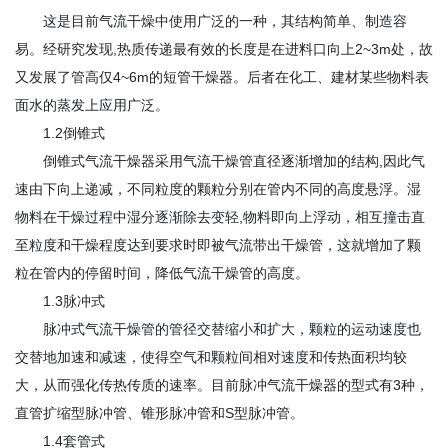
这是目前气流干燥中使用广泛的一种，其结构简单、制造容
易。经研究发现,热质传递最有效的长度是在进料口向上2~3m处，故
又发展了管高仅4~6m的短管干燥器。后者在化工、建材某些物料表
面水的蒸发上应用广泛。
1.2倒锥式
倒锥式气流干燥器采用气流干燥管直径逐渐增加的结构,因此气
速由下向上递减，不同粒度的颗粒分别在管内不同的高度悬浮。湿
物料在干燥过程中湿分逐渐除去变轻,物料即向上浮动，相互撞击直
至粒度和干燥程度达到要求时即被气流带出干燥管，这就增加了颗
粒在管内的停留时间，降低气流干燥管的高度。
1.3脉冲式
脉冲式气流干燥管的管径交替缩小和扩大，颗粒的运动速度也
交替地加速和减速，使得空气和颗粒间相对速度和传热面积均较
大，从而强化传热传质的速率。目前脉冲气流干燥器的型式有3种，
直管扩缩型脉冲管、锥形脉冲管和S型脉冲管。
1.4套管式